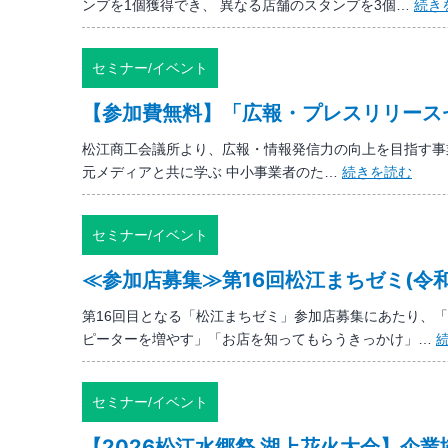
ンプを1個獲得でき、 異なる店舗のスタンプを3個…
続き
内
グ
(主
商
催：
談・
セミナー/イベント
ま
展
つ
【参加費無料】「広報・プレスリリース
示
え
会
白
松江商工会議所より、広報・情報発信力の向上を目指す事
2026
潟
【参
元メディアと共に学ぶ 中小事業者のた…
続きを読む
in
賑
加
境
わ
費
港
セミナー/イベント
い
無
エ
協
料】
ン
≪参加店募集≫第16回松江まちゼミ(令
議
「広
ト
会)
報・
第16回目となる「松江まちゼミ」参加店募集にあたり、
リ
プ
ピーターを増やす」「お店を知ってもらうきっかけ」…
ー
レ
募
ス
集
リ
セミナー/イベント
中
リ
【締
【2026松江水郷祭 湖上花火大会】企
ー