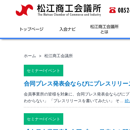
コ
ン
テ
ン
ツ
へ
ス
キ
ホーム
松江商工会議所
ッ
プ
セミナー/イベント
合同プレス発表会ならびにプレスリリー
会員事業所の皆様を対象に、合同プレス発表会ならびにプ
わからない」 「プレスリリースを書いてみたい」 そ…
続
セミナー/イベント