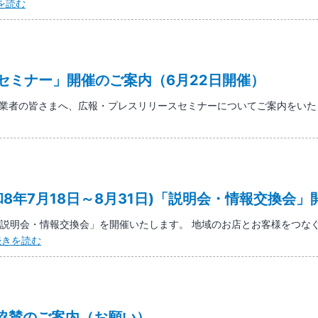
【参
を読む
ま
加
ち
無
BASE」
料】
出
「湯
店
セミナー」開催のご案内（6月22日開催）
あ
者
が
業者の皆さまへ、広報・プレスリリースセミナーについてご案内をいた
募
り
集
ス
の
タ
ご
ン
案
プ
内
和8年7月18日～8月31日)「説明会・情報交換会
ラ
リ
「説明会・情報交換会」を開催いたします。 地域のお店とお客様をつな
ー」
≪
続きを読む
開
参
催
加
の
店
お
募
知
業協賛のご案内（お願い）