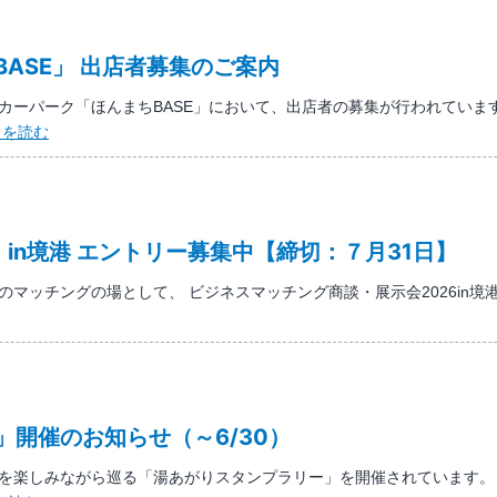
案
フ
内
ァ
ASE」 出店者募集のご案内
ン
デ
ーパーク「ほんまちBASE」において、出店者の募集が行われています
ィ
ご
きを読む
ン
う
グ
ぎ
の
ん
実
キ
施
in境港 エントリー募集中【締切：７月31日】
ッ
に
チ
マッチングの場として、 ビジネスマッチング商談・展示会2026in
つ
ン
い
カ
て
ー
パ
ー
開催のお知らせ（～6/30）
ク
「ほ
を楽しみながら巡る「湯あがりスタンプラリー」を開催されています。 
ん