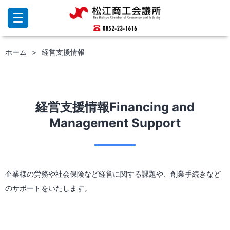
コ
ン
テ
ン
ホーム
経営支援情報
ツ
へ
ス
キ
ッ
経営支援情報Financing and
プ
Management Support
企業様の労務や社会保険など経営に関する課題や、創業手続きなど
のサポートをいたします。