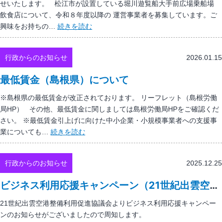
ス
せいたします。 松江市が設置している堀川遊覧船大手前広場乗船場
つ
一
ハ
飲食店について、令和８年度以降の 運営事業者を募集しています。ご
い
般
ー
堀
興味をお持ちの…
続きを読む
て
投
フ
川
票
マ
遊
を
ラ
行政からのお知らせ
2026.01.15
覧
実
ソ
船
施
最低賃金（島根県）について
ン
大
し
ラ
手
※島根県の最低賃金が改正されております。 リーフレット（島根労働
ま
ン
前
局HP） その他、最低賃金に関しましては島根労働局HPをご確認くだ
す！
ナ
広
さい。 ※最低賃金引上げに向けた中小企業・小規模事業者への支援事
ー・
場
最
業についても…
続きを読む
ボ
乗
低
ラ
船
賃
ン
場
行政からのお知らせ
2025.12.25
金
テ
飲
（島
ィ
ビジネス利用応援キャンペーン（21世紀出雲空港整備利用促進協議会）
食
根
ア
店
県）
21世紀出雲空港整備利用促進協議会よりビジネス利用応援キャンペー
の
令
に
ンのお知らせがございましたので周知します。
募
和