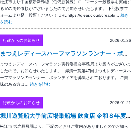
Ｒ
松江市より中国横断新幹線（伯備新幹線）ロゴマーク一般投票を実施す
ら
推
る旨の周知依頼がございましたのでお知らせいたします。 下記投票フ
せ
進
ォームより是非投票ください！ URL https://qlear.cloud/creaplu…
続き
施
中
を読む
設
国
等
横
行政からのお知らせ
2026.01.26
整
断
備
新
まつえレディースハーフマラソンランナー・ボランティアの募集について
費
幹
補
線
まつえレディースハーフマラソン実行委員会事務局より案内がございま
助
（伯
したので、お知らせいたします。 岸清一賞第47回まつえレディースハ
事
備
ーフマラソンのランナー、ボランティアを募集されております。 ご興
業
新
ま
味のある方は…
続きを読む
の
幹
つ
対
線）
え
象
ロ
行政からのお知らせ
2026.01.21
レ
者
ゴ
デ
堀川遊覧船大手前広場乗船場 飲食店 令和８年度以降 運営事業者募集について
募
マ
ィ
集
ー
ー
松江市 観光振興課より、下記のとおりご案内がありましたのでお知ら
に
ク