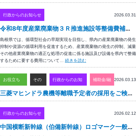
中
症
行政からのお知らせ
2026.03.31
予
防
令和8年度産業廃棄物３Ｒ推進施設等整備費補助事業の対象者募集について
対
策
島根県では、循環型社会の早期実現を目指し、県内の産業廃棄物の発生
オ
抑制や資源の循環利用を促進するため、産業廃棄物の発生の抑制、減量
ン
その他産業廃棄物の適正な処理の促進に係る施設及び設備を県内で整備
ラ
令
するために要する費用について…
続きを読む
イ
和
ン
8
セ
お役立ち
その
行政からのお知
補助金/融
2026.03.13
年
ミ
度
情報
他
らせ
資
三菱マヒンドラ農機等離職予定者の採用をご検討いただいている事業主の皆様へ
ナ
産
ー
業
開
廃
行政からのお知らせ
2026.02.12
催
棄
の
物
中国横断新幹線（伯備新幹線）ロゴマーク一般投票を実施します！
お
３
知