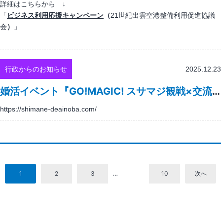
つ
詳細はこちらから ↓
集
８
い
「
ビジネス利用応援キャンペーン
（
21世紀出雲空港整備利用促進協議
に
年
て
会
）
」
つ
度
い
以
て
降
運
行政からのお知らせ
2025.12.23
営
事
婚活イベント『GO!MAGIC! スサマジ観戦×交流DAY』参加者募集について
業
https://shimane-deainoba.com/
者
募
集
に
投
つ
い
稿
1
2
3
…
10
次へ
て
の
ペ