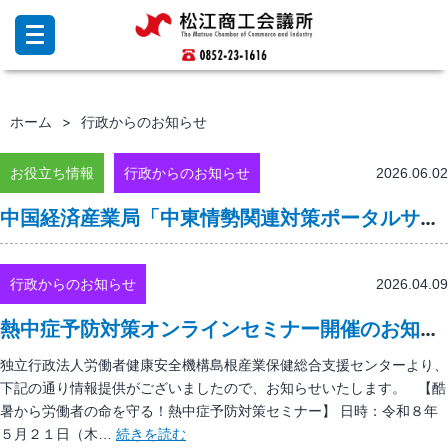
コ
ン
テ
ン
ツ
ホーム
行政からのお知らせ
へ
ス
キ
お役立ち情報
行政からのお知らせ
2026.06.02
ッ
中国経済産業局「中東情勢関連対策ポータルサイト」開設に伴う情報提供と各種支援策活用のお願い
プ
行政からのお知らせ
2026.04.09
熱中症予防対策オンラインセミナー開催のお知らせ
独立行政法人労働者健康安全機構島根産業保健総合支援センターより、
下記の通り情報提供がございましたので、お知らせいたします。 【酷
暑から労働者の命を守る！熱中症予防対策セミナー】 日時：令和８年
熱
５月２１日（木…
続きを読む