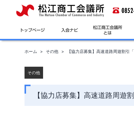
コ
ン
テ
ン
ツ
へ
ス
キ
ホーム
その他
【協力店募集】高速道路周遊割引「
ッ
プ
その他
【協力店募集】高速道路周遊