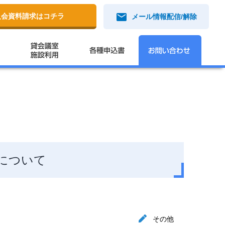
mail
入会資料請求はコチラ
メール情報配信/解除
について
その他