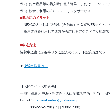
例2）お土産品等の購入時に粗品進呈、またはミニソフト
例3）飲食ご利用の方にワンドリンクサービス
■
協力店のメリット
・NEXCO各社および圏域（自治体）の公式WEBサイト
・高速道路を利用して遠方から訪れるアクティブな観光客
■
申込方法
協賛申込書に必要事項をご記入のうえ、下記宛先までメー
▶
協賛申込書PDF
【お問合せ・お申込先】
一般社団法人 中海・宍道湖・大山圏域観光局 担当：増
E-mail：
mannnaka-dmo@nakaumi.jp
TEL：0852-55-5798 (平日 9:00-17:00)