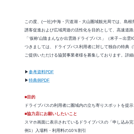
この度、(一社)中海・宍道湖・大山圏域観光局では、島
誘客促進および広域周遊の活性化を目的として、高速道路
「‘仮称’山陰まんなか出雲路ドライブパス」（米子～出雲
つきましては、ドライブパス利用者に対して独自の特典（
ご提供いただける協賛事業者様を募集しております。詳細
▶
参考資料PDF
▶
特典例PDF
■
目的
ドライブパスの利用者に圏域内の立ち寄りスポットを提示
■
協力店にお願いしたいこと
スマホ画面に表示されているドライブパスの「申し込み完
例1）入場料・利用料の10％割引