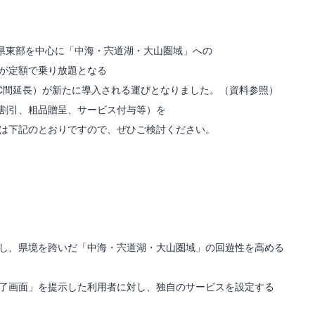
根県東部を中心に「中海・宍道湖・大山圏域」への
が定額で乗り放題となる
IC間延長）が新たに導入される運びとなりました。（資料参照）
割引、粗品贈呈、サービス付与等）を
は下記のとおりですので、ぜひご検討ください。
し、県境を跨いだ「中海・宍道湖・大山圏域」の回遊性を高める
了画面」を提示した利用者に対し、独自のサービスを設定する