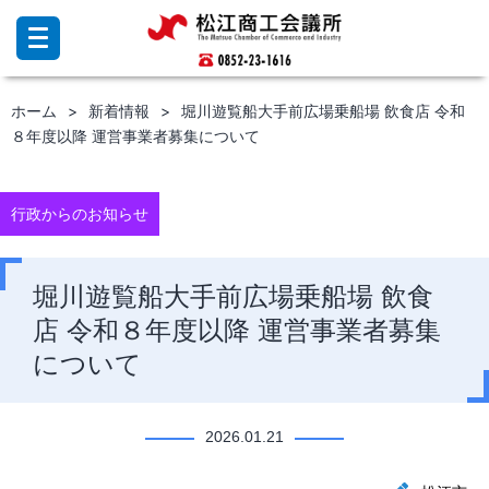
コ
ン
テ
ン
ホーム
新着情報
堀川遊覧船大手前広場乗船場 飲食店 令和
ツ
８年度以降 運営事業者募集について
へ
ス
キ
ッ
行政からのお知らせ
プ
堀川遊覧船大手前広場乗船場 飲食
店 令和８年度以降 運営事業者募集
について
2026.01.21