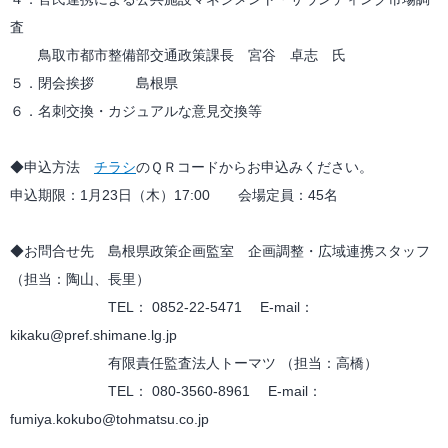
査
鳥取市都市整備部交通政策課長 宮谷 卓志 氏
５．閉会挨拶 島根県
６．名刺交換・カジュアルな意見交換等
◆申込方法
チラシ
のＱＲコードからお申込みください。
申込期限：1月23日（木）17:00 会場定員：45名
◆お問合せ先 島根県政策企画監室 企画調整・広域連携スタッフ
（担当：陶山、長里）
TEL： 0852-22-5471 E-mail：
kikaku@pref.shimane.lg.jp
有限責任監査法人トーマツ （担当：高橋）
TEL： 080-3560-8961 E-mail：
fumiya.kokubo@tohmatsu.co.jp