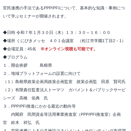
官民連携の手法であるPPP/PFIについて、基本的な知識・事例につ
いて学ぶセミナーが開催されます。
◆日時 令和７年１月３０日（木）１３：３０～１６：００
◆場所 くにびきメッセ ４０１会議室 （松江市学園1丁目2－1）
◆会場定員：45名
※オンライン視聴も可能です。
◆プログラム
１．開会挨拶 島根県
２．地域プラットフォームの設置に向けて
（１）島根県政策企画局政策企画監室 政策企画監 田原 賢司氏
（２）有限責任監査法人トーマツ ガバメント＆パブリックサービ
シーズ 高橋 佑典 氏
３．PPP/PFI推進にかかる最近の動向等
内閣府 民間資金等活用事業推進室（PPP/PFI推進室）企画
官 鈴木 祥弘 氏
４．官民連携による公共施設マネジメント・サウンディング市場調