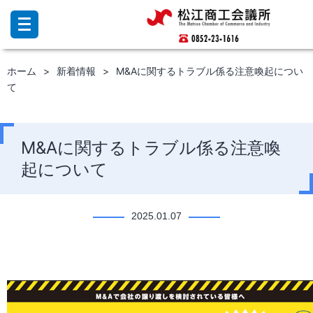
コ
ン
テ
ン
ホーム
新着情報
M&Aに関するトラブル係る注意喚起につい
ツ
て
へ
ス
キ
ッ
M&Aに関するトラブル係る注意喚
プ
起について
2025.01.07