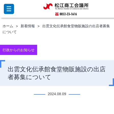
コ
ン
テ
ン
ホーム
新着情報
出雲文化伝承館食堂物販施設の出店者募集
ツ
について
へ
ス
キ
ッ
行政からのお知らせ
プ
出雲文化伝承館食堂物販施設の出店
者募集について
2024.08.09