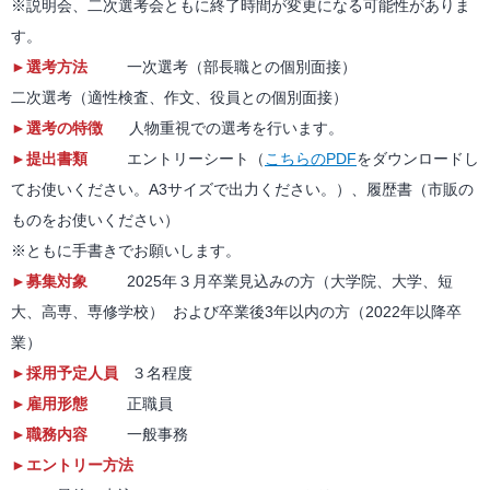
※説明会、二次選考会ともに終了時間が変更になる可能性がありま
す。
►選考方法
一次選考（部長職との個別面接）
二次選考（適性検査、作文、役員との個別面接）
►選考の特徴
人物重視での選考を行います。
►提出書類
エントリーシート（
こちらのPDF
をダウンロードし
てお使いください。A3サイズで出力ください。）、履歴書（市販の
ものをお使いください）
※ともに手書きでお願いします。
►募集対象
2025年３月卒業見込みの方（大学院、大学、短
大、高専、専修学校） および卒業後3年以内の方（2022年以降卒
業）
►採用予定人員
３名程度
►
雇用形態
正職員
►
職務内容
一般事務
►
エントリー方法