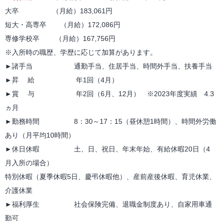
大卒 （月給）183,061円
短大・高専卒 （月給）172,086円
専修学校卒 （月給）167,756円
※入所時の職歴、学歴に応じて加算があります。
►諸手当 通勤手当、住居手当、時間外手当、扶養手当
►昇 給 年1回（4月）
►賞 与 年2回（6月、12月） ※2023年度実績 4.3
ヵ月
►勤務時間 8：30～17：15（昼休憩1時間）、時間外労働
あり（月平均10時間）
►休日休暇 土、日、祝日、年末年始、有給休暇20日（4
月入所の場合）
特別休暇（夏季休暇5日、慶弔休暇他）、産前産後休暇、育児休業、
介護休業
►福利厚生 社会保険完備、退職金制度あり、自家用車通
勤可