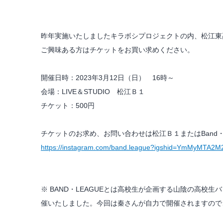
昨年実施いたしましたキラボシプロジェクトの内、松江東高
ご興味ある方はチケットをお買い求めください。
開催日時：2023年3月12日（日） 16時～
会場：LIVE＆STUDIO 松江Ｂ１
チケット：500円
チケットのお求め、お問い合わせは松江Ｂ１またはBand・
https://instagram.com/band.league?igshid=YmMyMTA2M
※ BAND・LEAGUEとは高校生が企画する山陰の高
催いたしました。今回は秦さんが自力で開催されますので