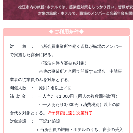
◆ご利用条件◆
対 象 ： 当所会員事業所で働く皆様が職場のメンバー
で実施した宴会に限る。
（宿泊を伴う宴会も対象）
※他の事業所と合同で開催する場合、申請事
業者の従業員のみを対象とする。
開催人数 ： 原則2 名以上／回
補 助 金 ： 一人当たり1,000円（同人の複数回補助可）
※一人あたり3,000円（消費税別）以上の飲
食代を対象とする。
※予算額に達し次第終了
対象施設 ： 下記14施設
（ 当所会員の旅館・ホテルのうち、宴会の受入