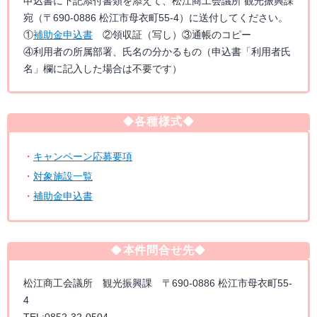
申込書に下記添付書類を添えて、松江商工会議所 観光振興課
宛（〒690-0886 松江市母衣町55-4）に送付してください。
①
補助金申込書
②領収証（写し）③通帳のコピー
④利用者の所属部署、氏名の分かるもの（申込書「利用者氏
名」欄に記入した場合は不要です）
◆各種様式◆
・
キャンペーン応募要項
・
対象施設一覧
・
補助金申込書
◆本件問合せ先◆
松江商工会議所 観光振興課 〒690-0886 松江市母衣町55-
4