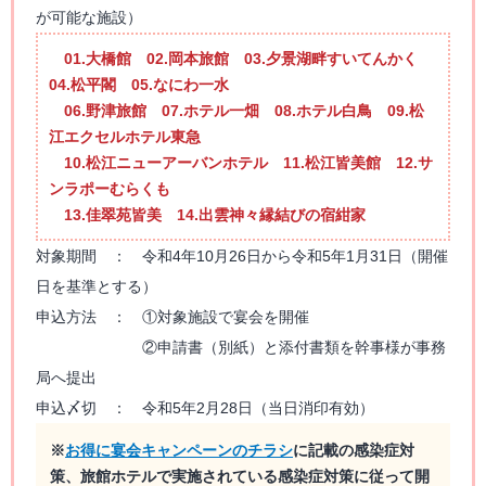
が可能な施設）
01.大橋館 02.岡本旅館 03.夕景湖畔すいてんかく
04.松平閣 05.なにわ一水
06.野津旅館 07.ホテル一畑 08.ホテル白鳥 09.松
江エクセルホテル東急
10.松江ニューアーバンホテル 11.松江皆美館 12.サ
ンラポーむらくも
13.佳翠苑皆美 14.出雲神々縁結びの宿紺家
対象期間 ： 令和4年10月26日から令和5年1月31日（開催
日を基準とする）
申込方法 ： ①対象施設で宴会を開催
②申請書（別紙）と添付書類を幹事様が事務
局へ提出
申込〆切 ： 令和5年2月28日（当日消印有効）
※
お得に宴会キャンペーンのチラシ
に記載の感染症対
策、旅館ホテルで実施されている感染症対策に従って開