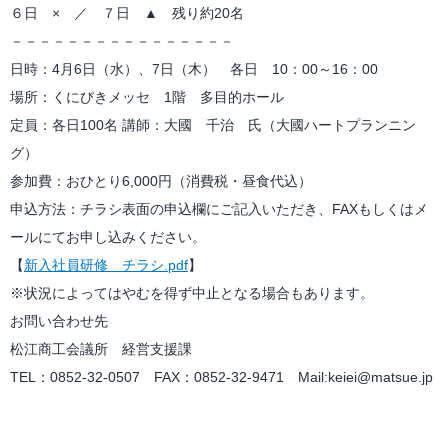
６日 × ／ ７日 ▲ 残り約20名
－－－－－－－－－－－－－－－－
日時：4月6日（水）、7日（木） 各日 10：00～16：00
場所：くにびきメッセ 1階 多目的ホール
定員：各日100名 講師：大國 千治 氏（大國ハートプランニン
グ）
参加費：おひとり6,000円（消費税・昼食代込）
申込方法：チラシ表面の申込欄にご記入いただき、FAXもしくはメ
ールにてお申し込みください。
【
新入社員研修 チラシ.pdf
】
※状況によってはやむを得ず中止となる場合もあります。
お問い合わせ先
松江商工会議所 経営支援課
TEL：0852-32-0507 FAX：0852-32-9471 Mail:keiei@matsue.jp