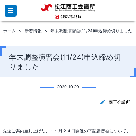
コ
ン
テ
ン
ホーム
新着情報
年末調整演習会(11/24)申込締め切りました
ツ
へ
ス
キ
年末調整演習会(11/24)申込締め切
ッ
りました
プ
2020.10.29
商工会議所
先週ご案内差し上げた、１１月２４日開催の下記講習会について、