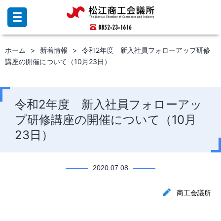
コ
ン
テ
ン
ホーム
新着情報
令和2年度 新入社員フォローアップ研修
ツ
講座の開催について（10月23日）
へ
ス
キ
ッ
令和2年度 新入社員フォローアッ
プ
プ研修講座の開催について（10月
23日）
2020.07.08
商工会議所