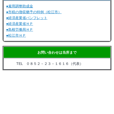
●雇用調整助成金
●市税の徴収猶予の特例（松江市）
●経済産業省パンフレット
●経済産業省ＨＰ
●島根労働局ＨＰ
●松江市ＨＰ
お問い合わせは当所まで
TEL ０８５２－２３－１６１６（代表）