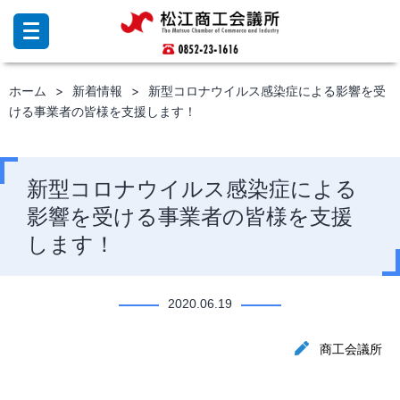
コ
ン
テ
ン
ホーム
新着情報
新型コロナウイルス感染症による影響を受
ツ
ける事業者の皆様を支援します！
へ
ス
キ
ッ
新型コロナウイルス感染症による
プ
影響を受ける事業者の皆様を支援
します！
2020.06.19
商工会議所