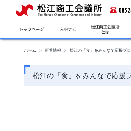
コ
ン
テ
ン
ツ
へ
ス
キ
ホーム
新着情報
松江の「食」をみんなで応援プロジ
ッ
プ
松江の「食」をみんなで応援プロ