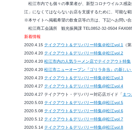
松江市内でも個々の事業者が、新型コロナウイルス感染
江」になくてはならないお店を支援するために、可能な範
※本サイトへ掲載希望の飲食店等の方は、下記へお問い合
松江商工会議所 観光振興課 TEL0852-32-0504 FAX0852
新着情報
2020.4.15
テイクアウト＆デリバリー特集＠松江vol.1
（第
2020.4.20
テイクアウト＆デリバリー特集＠松江vol.2
2020.4.20
松江市内の人気ラーメン店でテイクアウト特集
2020.4.20
松江市ニューオープン『ゴリラ弁当』の新しい
2020.4.23
テイクアウト＆デリバリー特集＠松江vol.3
2020.4.27
テイクアウト＆デリバリー特集@松江vol.4
2020.4.27 テイクアウト・デリバリー対応店ガイド「
まつ
2020.5.03
テイクアウト＆デリバリー特集@松江vol.5
2020.5.08
テイクアウト＆デリバリー特集@松江vol.6
2020.5.12
テイクアウト＆デリバリー特集@松江vol.7
2020.5.14
テイクアウト＆デリバリー特集@松江vol.8